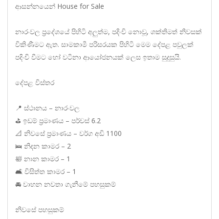
ආසන්නයෙන් House for Sale
නාරංවල ප්‍රදේශයේ පිහිටි අලුත්ම, පදිංචි නොවූ, ශක්තිමත් නිවසක්
විකිණීමට ඇත. සාමකාමී පරිසරයක පිහිටි මෙම දේපළ පවුලක්
පදිංචි වීමට හෝ වටිනා ආයෝජනයක් ලෙස ඉතාම සුදුසුයි.
දේපළ විස්තර
📍 ස්ථානය – නාරංවල
⛳ ඉඩම් ප්‍රමාණය – පර්චස් 6.2
📐 නිවසේ ප්‍රමාණය – වර්ග අඩි 1100
🛌 නිදන කාමර – 2
🛀 නාන කාමර – 1
🛋️ විසිත්ත කාමර – 1
🚘 වාහන නවතා ගැනීමේ පහසුකම්
නිවසේ පහසුකම්