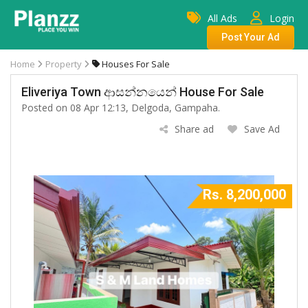
All Ads
Login
Post Your Ad
Home
Property
Houses For Sale
Eliveriya Town ආසන්නයෙන් House For Sale
Posted on 08 Apr 12:13, Delgoda, Gampaha.
Share ad
Save Ad
Rs. 8,200,000