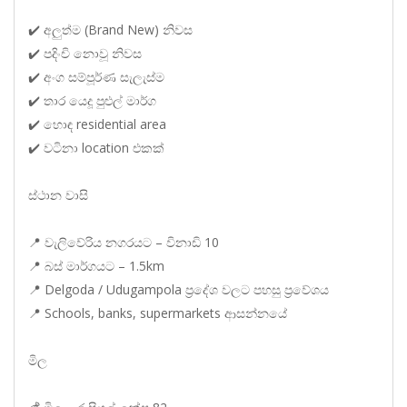
✔️ අලුත්ම (Brand New) නිවස
✔️ පදිංචි නොවූ නිවස
✔️ අංග සම්පූර්ණ සැලැස්ම
✔️ තාර යෙදූ පුළුල් මාර්ග
✔️ හොඳ residential area
✔️ වටිනා location එකක්
ස්ථාන වාසි
📍 වැලිවේරිය නගරයට – විනාඩි 10
📍 බස් මාර්ගයට – 1.5km
📍 Delgoda / Udugampola ප්‍රදේශ වලට පහසු ප්‍රවේශය
📍 Schools, banks, supermarkets ආසන්නයේ
මිල