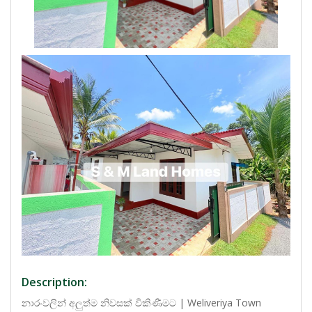
Description:
නාරංවලින් අලුත්ම නිවසක් විකිණීමට | Weliveriya Town