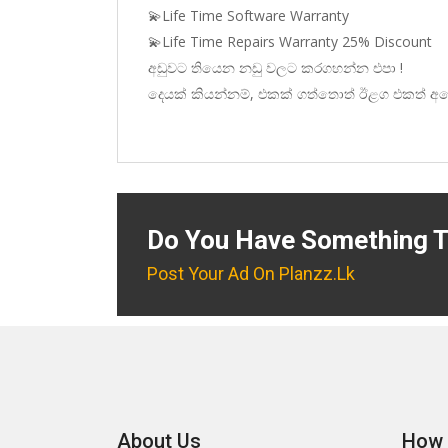
💫Life Time Software Warranty
💫Life Time Repairs Warranty 25% Discount
අඩුවට තියෙන නඩු වලට කරගහන්න එපා !
දෙයක් කියන්නම්, එකක් ගත්තොත් ඊළග එකත් අප
Do You Have Something T
Post Your Ad On Planzz.lk
About Us
How 